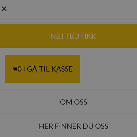
0
Velkommen til
NETTBUTIKK
Brygge
0
GÅ TIL KASSE
Bakeren
OM OSS
Se våre produkter
HER FINNER DU OSS